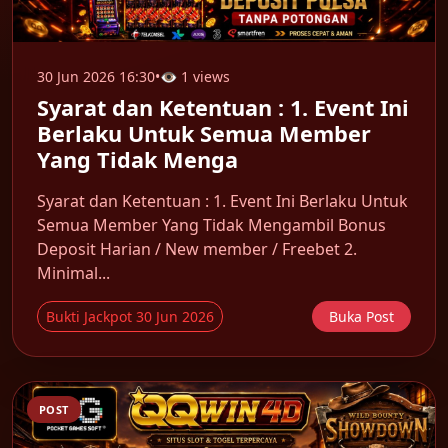
30 Jun 2026 16:30
•
👁 1 views
Syarat dan Ketentuan : 1. Event Ini
Berlaku Untuk Semua Member
Yang Tidak Menga
Syarat dan Ketentuan : 1. Event Ini Berlaku Untuk
Semua Member Yang Tidak Mengambil Bonus
Deposit Harian / New member / Freebet 2.
Minimal...
Bukti Jackpot 30 Jun 2026
Buka Post
POST