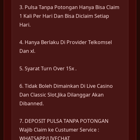
3. Pulsa Tanpa Potongan Hanya Bisa Claim
1 Kali Per Hari Dan Bisa Diclaim Setiap
Hari.
4. Hanya Berlaku Di Provider Telkomsel
Dan xl.
5. Syarat Turn Over 15x .
6. Tidak Boleh Dimainkan Di Live Casino
Dan Classic Slot,Jika Dilanggar Akan
Dibanned.
7. DEPOSIT PULSA TANPA POTONGAN
Wajib Claim ke Custumer Service :
WHATSAPP/LIVECHAT