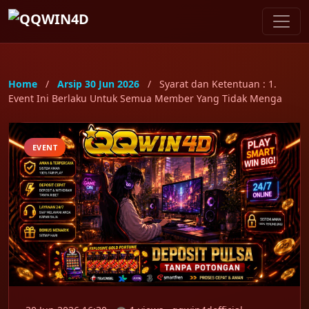
Home
/
Arsip 30 Jun 2026
/
Syarat dan Ketentuan : 1.
Event Ini Berlaku Untuk Semua Member Yang Tidak Menga
EVENT